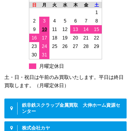
日
月
火
水
木
金
土
1
2
3
4
5
6
7
8
9
10
11
12
13
14
15
16
17
18
19
20
21
22
23
24
25
26
27
28
29
30
31
月曜定休日
土・日・祝日は午前のみ買取いたします。平日は終日
買取します。（月曜定休日）
鉄非鉄スクラップ金属買取 大伸ホーム資源セ
ンター
株式会社カヤ