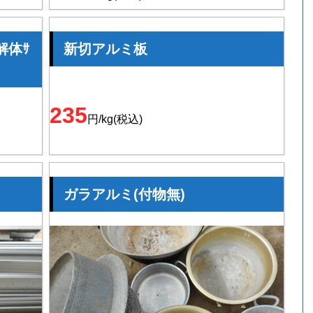
解体ｻ
新切アルミ板
235
円/kg(税込)
ガラアルミ(付物無)