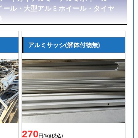
イール・大型アルミホイール・タイヤ
格
アルミサッシ(解体付物無)
270
円/kg(税込)