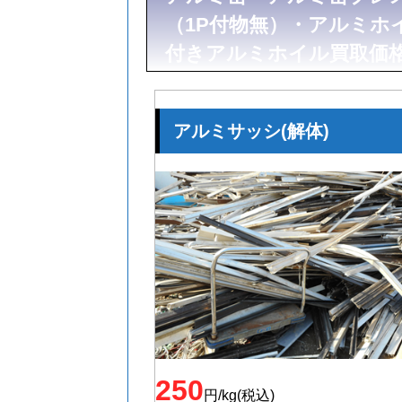
（1P付物無）・アルミホ
付きアルミホイル買取価
アルミサッシ(解体)
250
円/kg(税込)