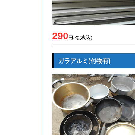
290
円/kg(税込)
ガラアルミ(付物有)