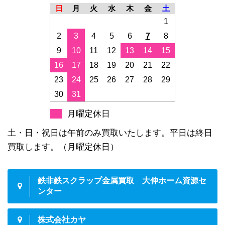
日
月
火
水
木
金
土
1
2
3
4
5
6
7
8
9
10
11
12
13
14
15
16
17
18
19
20
21
22
23
24
25
26
27
28
29
30
31
月曜定休日
土・日・祝日は午前のみ買取いたします。平日は終日
買取します。（月曜定休日）
鉄非鉄スクラップ金属買取 大伸ホーム資源セ
ンター
株式会社カヤ