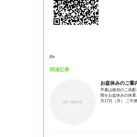
-
関連記事
お盆休みのご案
平素は格別のご高配
間をお盆休みの休業と
月17日（月） ご不便を